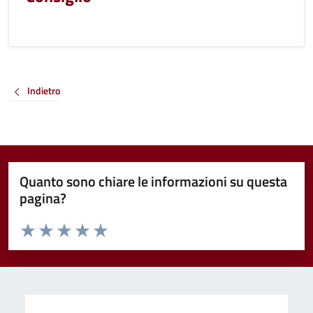
Indietro
Quanto sono chiare le informazioni su questa
pagina?
Valuta da 1 a 5 stelle la pagina
Valuta 1 stelle su 5
Valuta 2 stelle su 5
Valuta 3 stelle su 5
Valuta 4 stelle su 5
Valuta 5 stelle su 5