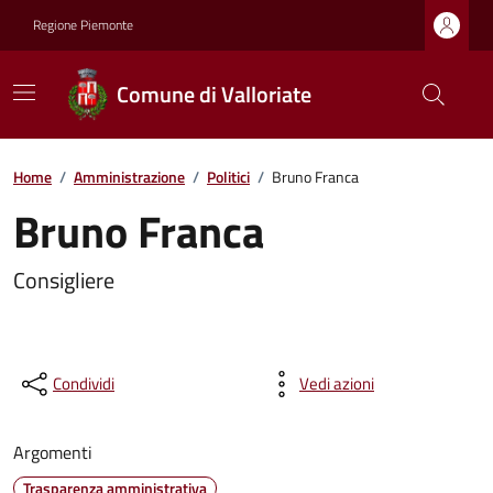
Regione Piemonte
Comune di Valloriate
Home
/
Amministrazione
/
Politici
/
Bruno Franca
Bruno Franca
Consigliere
Condividi
Vedi azioni
Argomenti
Trasparenza amministrativa