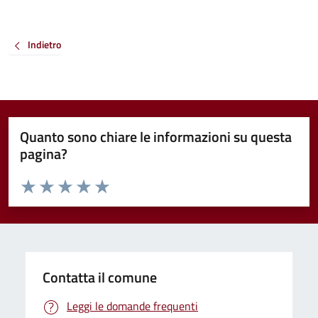
Indietro
Quanto sono chiare le informazioni su questa
pagina?
Valuta da 1 a 5 stelle la pagina
Valuta 1 stelle su 5
Valuta 2 stelle su 5
Valuta 3 stelle su 5
Valuta 4 stelle su 5
Valuta 5 stelle su 5
Contatta il comune
Leggi le domande frequenti