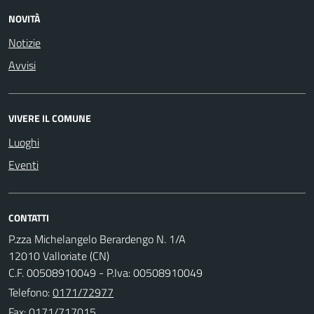
NOVITÀ
Notizie
Avvisi
VIVERE IL COMUNE
Luoghi
Eventi
CONTATTI
P.zza Michelangelo Berardengo N. 1/A
12010 Valloriate (CN)
C.F. 00508910049 - P.Iva: 00508910049
Telefono:
0171/72977
Fax: 0171/717015