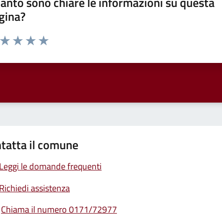
anto sono chiare le informazioni su questa
gina?
a da 1 a 5 stelle la pagina
ta 1 stelle su 5
Valuta 2 stelle su 5
Valuta 3 stelle su 5
Valuta 4 stelle su 5
Valuta 5 stelle su 5
tatta il comune
Leggi le domande frequenti
Richiedi assistenza
Chiama il numero 0171/72977