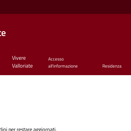
te
Vivere
Accesso
Valloriate
all'informazione
Residenza
dini per restare aggiornati.