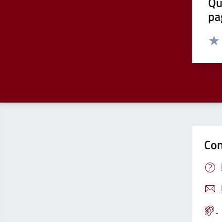
Qu
pa
Valut
Valu
Con