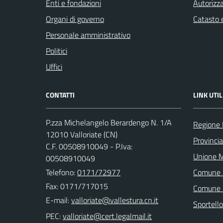
Enti e fondazioni
Autorizza
Organi di governo
Catasto e
Personale amministrativo
Politici
Uffici
CONTATTI
LINK UTIL
P.zza Michelangelo Berardengo N. 1/A
Regione
12010 Valloriate (CN)
Provinci
C.F. 00508910049 - P.Iva:
Unione M
00508910049
Telefono:
0171/72977
Comune 
Fax: 0171/717015
Comune 
E-mail:
Sportell
PEC: