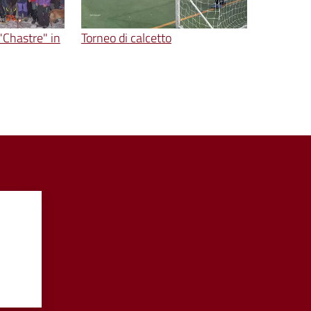
"Chastre" in
Torneo di calcetto