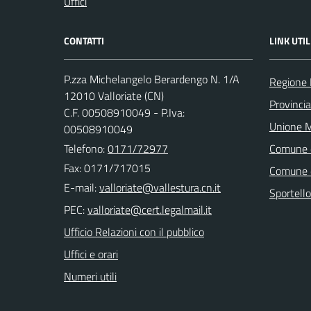
Uffici
CONTATTI
LINK UTIL
P.zza Michelangelo Berardengo N. 1/A
Regione
12010 Valloriate (CN)
Provinci
C.F. 00508910049 - P.Iva:
Unione M
00508910049
Telefono:
0171/72977
Comune 
Fax: 0171/717015
Comune 
E-mail:
Sportell
PEC:
Ufficio Relazioni con il pubblico
Uffici e orari
Numeri utili