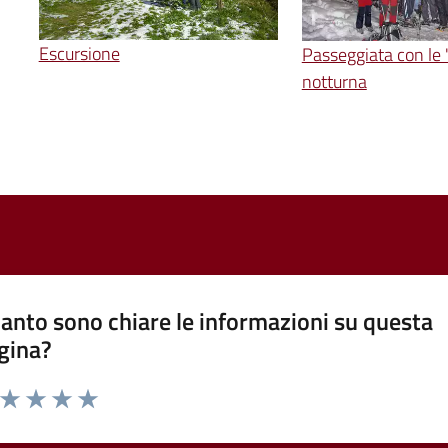
Escursione
Passeggiata con le 
notturna
anto sono chiare le informazioni su questa
gina?
a da 1 a 5 stelle la pagina
ta 1 stelle su 5
Valuta 2 stelle su 5
Valuta 3 stelle su 5
Valuta 4 stelle su 5
Valuta 5 stelle su 5